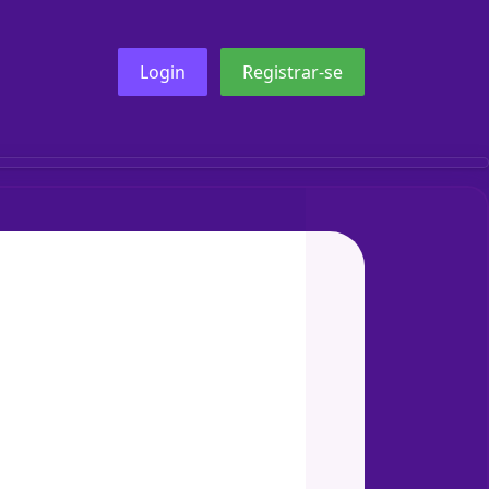
Login
Registrar-se