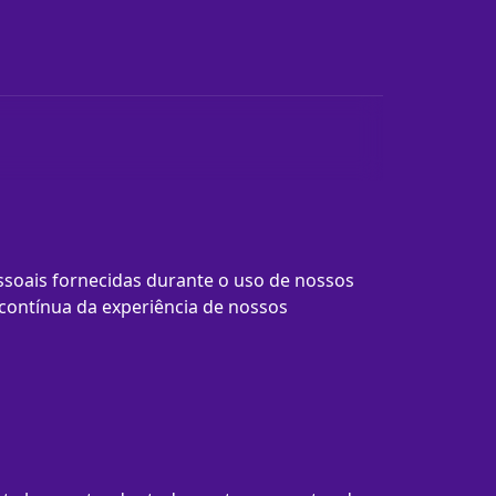
ssoais fornecidas durante o uso de nossos
 contínua da experiência de nossos