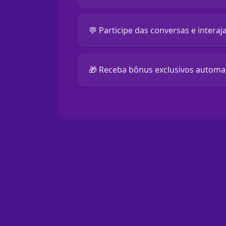
💬 Participe das conversas e interaj
🎁 Receba bônus exclusivos autom