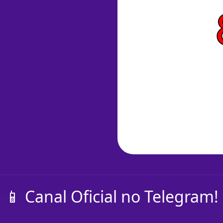
📱 Canal Oficial no Telegram!