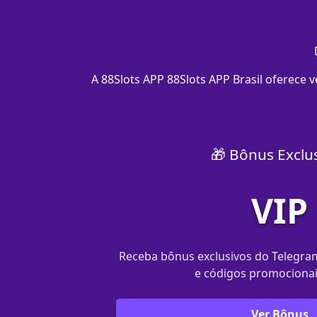
A 88Slots APP 88Slots APP Brasil oferece 
🎁 Bônus Exclu
VIP
Receba bônus exclusivos do Telegra
e códigos promocionai
Ver Bônus