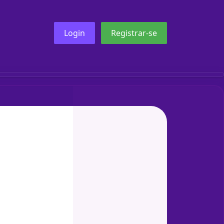
Login
Registrar-se