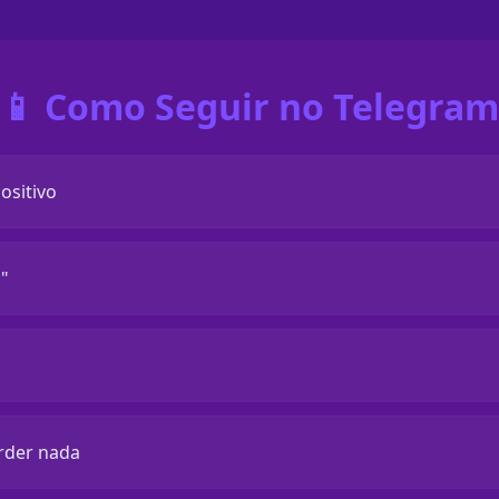
📱 Como Seguir no Telegram
ositivo
l"
erder nada