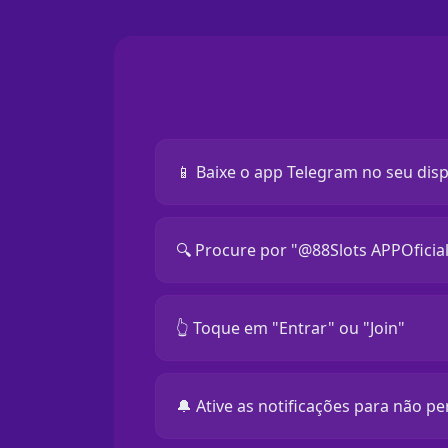
📱 Baixe o app Telegram no seu disp
🔍 Procure por "@88Slots APPOficia
👆 Toque em "Entrar" ou "Join"
🔔 Ative as notificações para não p