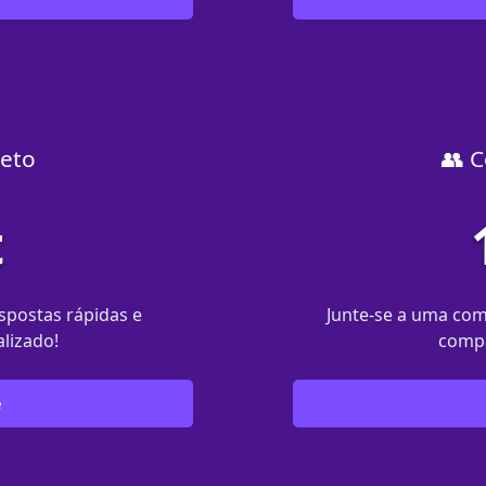
reto
👥 
t
espostas rápidas e
Junte-se a uma com
lizado!
compa
e