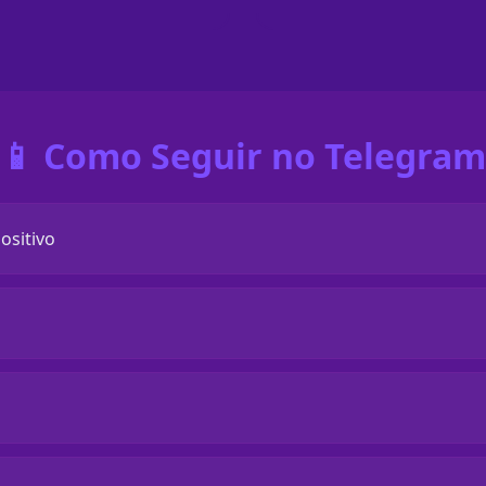
📱 Como Seguir no Telegram
ositivo