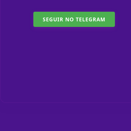
SEGUIR NO TELEGRAM