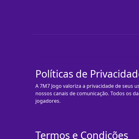
Políticas de Privacida
A 7M7 Jogo valoriza a privacidade de seus 
nossos canais de comunicação. Todos os dad
jogadores.
Termos e Condições