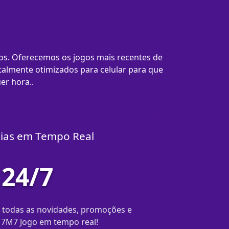
dos. Oferecemos os jogos mais recentes de
talmente otimizados para celular para que
er hora..
cias em Tempo Real
24/7
e todas as novidades, promoções e
 7M7 Jogo em tempo real!