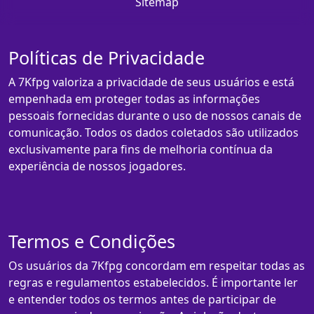
Sitemap
Políticas de Privacidade
A 7Kfpg valoriza a privacidade de seus usuários e está
empenhada em proteger todas as informações
pessoais fornecidas durante o uso de nossos canais de
comunicação. Todos os dados coletados são utilizados
exclusivamente para fins de melhoria contínua da
experiência de nossos jogadores.
Termos e Condições
Os usuários da 7Kfpg concordam em respeitar todas as
regras e regulamentos estabelecidos. É importante ler
e entender todos os termos antes de participar de