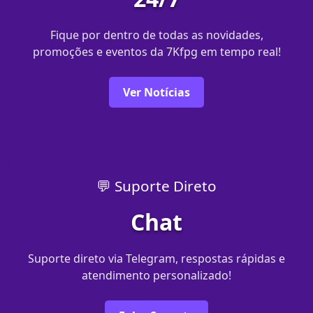
Fique por dentro de todas as novidades,
promoções e eventos da 7Kfpg em tempo real!
Ver Notícias
💬 Suporte Direto
Chat
Suporte direto via Telegram, respostas rápidas e
atendimento personalizado!