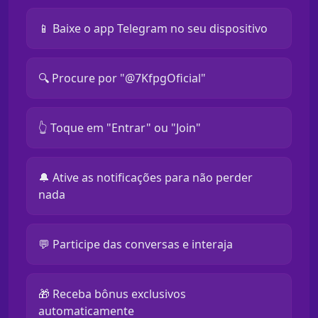
📱 Baixe o app Telegram no seu dispositivo
🔍 Procure por "@7KfpgOficial"
👆 Toque em "Entrar" ou "Join"
🔔 Ative as notificações para não perder
nada
💬 Participe das conversas e interaja
🎁 Receba bônus exclusivos
automaticamente