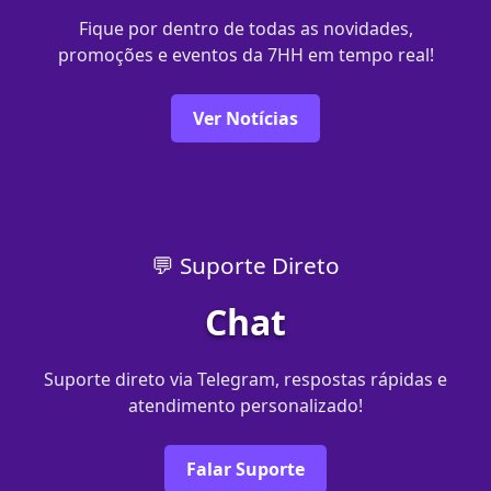
Fique por dentro de todas as novidades,
promoções e eventos da 7HH em tempo real!
Ver Notícias
💬 Suporte Direto
Chat
Suporte direto via Telegram, respostas rápidas e
atendimento personalizado!
Falar Suporte