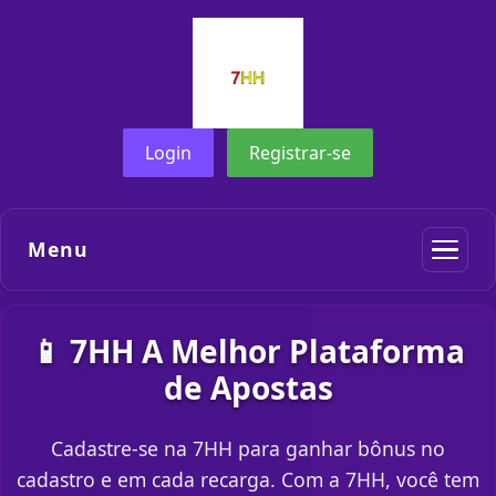
Login
Registrar-se
Menu
📱 7HH A Melhor Plataforma
de Apostas
Cadastre-se na 7HH para ganhar bônus no
cadastro e em cada recarga. Com a 7HH, você tem