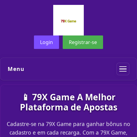
Login
Registrar-se
Menu
📱 79X Game A Melhor
Plataforma de Apostas
Cadastre-se na 79X Game para ganhar bônus no
cadastro e em cada recarga. Com a 79X Game,