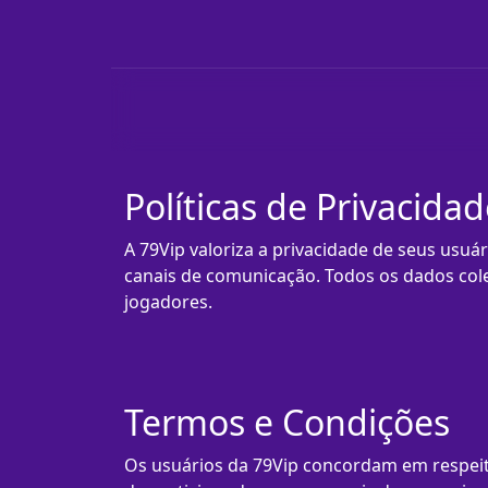
Políticas de Privacida
A 79Vip valoriza a privacidade de seus usu
canais de comunicação. Todos os dados cole
jogadores.
Termos e Condições
Os usuários da 79Vip concordam em respeita