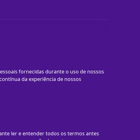
pessoais fornecidas durante o uso de nossos
 contínua da experiência de nossos
ante ler e entender todos os termos antes