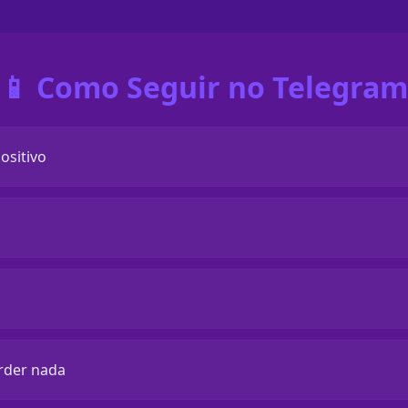
📱 Como Seguir no Telegram
ositivo
erder nada