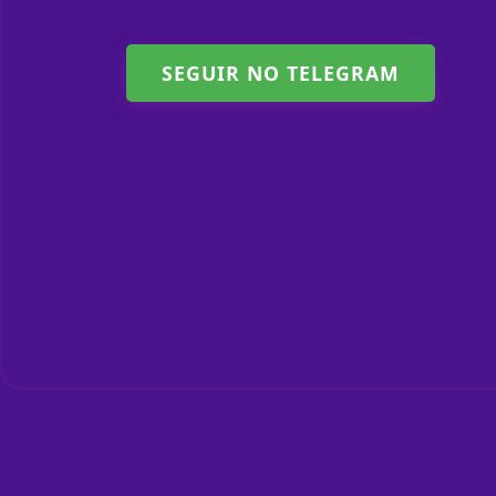
SEGUIR NO TELEGRAM