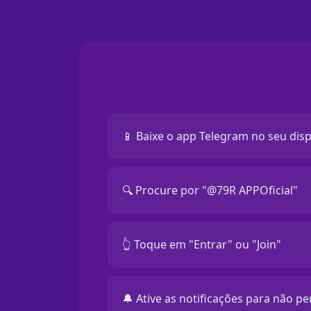
📱 Baixe o app Telegram no seu disp
🔍 Procure por "@79R APPOficial"
👆 Toque em "Entrar" ou "Join"
🔔 Ative as notificações para não p