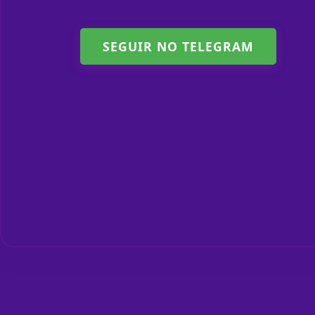
SEGUIR NO TELEGRAM