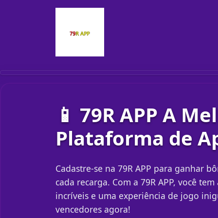
📱 79R APP A Me
Plataforma de A
Cadastre-se na 79R APP para ganhar bô
cada recarga. Com a 79R APP, você tem
incríveis e uma experiência de jogo inig
vencedores agora!