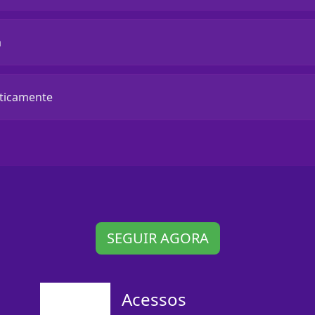
a
aticamente
SEGUIR AGORA
Acessos