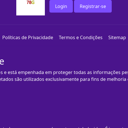
Login
Registrar-se
Políticas de Privacidade
Termos e Condições
Sitemap
de
ios e está empenhada em proteger todas as informações pe
tados são utilizados exclusivamente para fins de melhoria