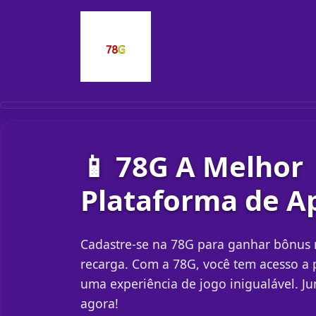
📱 78G A Melhor
Plataforma de A
Cadastre-se na 78G para ganhar bônus 
recarga. Com a 78G, você tem acesso a 
uma experiência de jogo inigualável. J
agora!