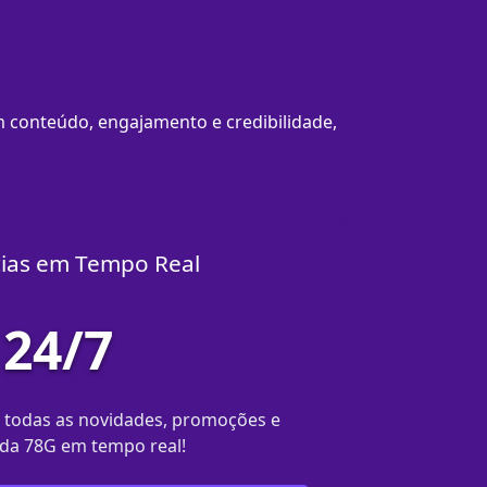
em conteúdo, engajamento e credibilidade,
cias em Tempo Real
24/7
e todas as novidades, promoções e
 da 78G em tempo real!