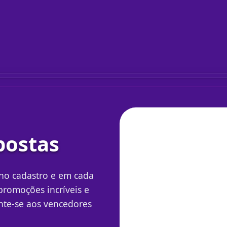
postas
no cadastro e em cada
promoções incríveis e
unte-se aos vencedores