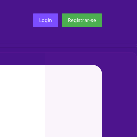
Login
Registrar-se