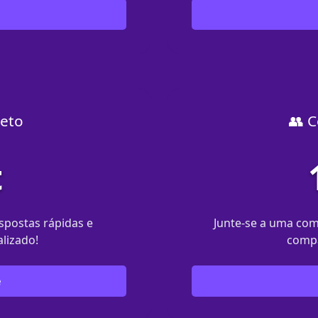
reto
👥 
t
espostas rápidas e
Junte-se a uma com
lizado!
compa
e