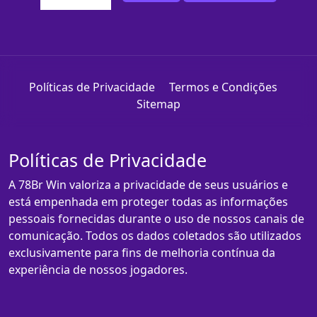
Políticas de Privacidade
Termos e Condições
Sitemap
Políticas de Privacidade
A 78Br Win valoriza a privacidade de seus usuários e
está empenhada em proteger todas as informações
pessoais fornecidas durante o uso de nossos canais de
comunicação. Todos os dados coletados são utilizados
exclusivamente para fins de melhoria contínua da
experiência de nossos jogadores.