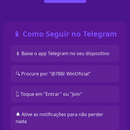
📱 Como Seguir no Telegram
📱 Baixe o app Telegram no seu dispositivo
🔍 Procure por "@78Br WinOficial"
👆 Toque em "Entrar" ou "Join"
🔔 Ative as notificações para não perder
nada