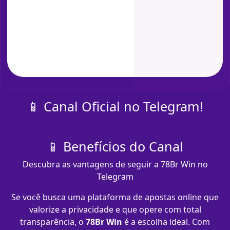
📱 Canal Oficial no Telegram!
📱 Benefícios do Canal
Descubra as vantagens de seguir a 78Br Win no
Telegram
Se você busca uma plataforma de apostas online que
valorize a privacidade e que opere com total
transparência, o
78Br Win
é a escolha ideal. Com