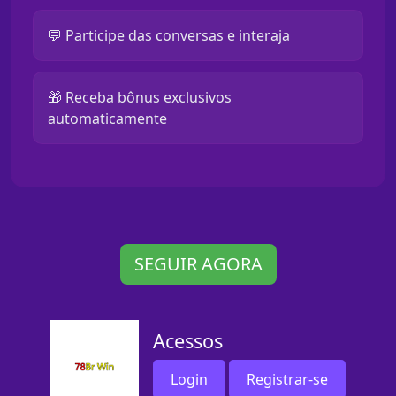
💬 Participe das conversas e interaja
🎁 Receba bônus exclusivos
automaticamente
SEGUIR AGORA
Acessos
Login
Registrar-se