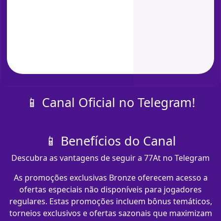
📱 Canal Oficial no Telegram!
📱 Benefícios do Canal
Descubra as vantagens de seguir a 77At no Telegram
As promoções exclusivas Bronze oferecem acesso a
ofertas especiais não disponíveis para jogadores
regulares. Estas promoções incluem bônus temáticos,
torneios exclusivos e ofertas sazonais que maximizam