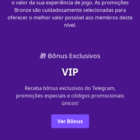
o valor da sua experiência de jogo. As promoções
Bronze são cuidadosamente selecionadas para
oferecer o melhor valor possível aos membros deste
nível.
🎁 Bônus Exclusivos
VIP
Receba bônus exclusivos do Telegram,
promoções especiais e códigos promocionais
únicos!
Ver Bônus