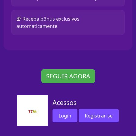
🎁 Receba bônus exclusivos
automaticamente
SEGUIR AGORA
Acessos
Login
Registrar-se