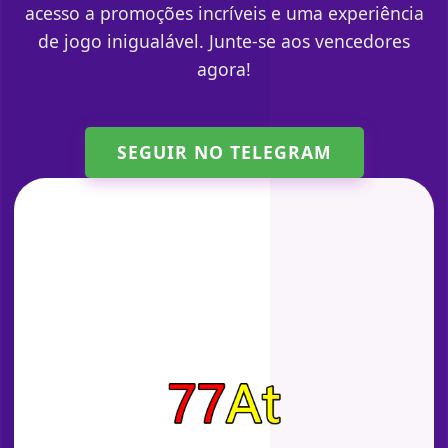
acesso a promoções incríveis e uma experiência
de jogo inigualável. Junte-se aos vencedores
agora!
SEGUIR NO TELEGRAM