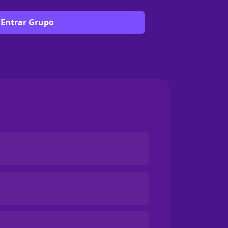
Entrar Grupo