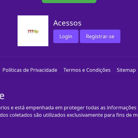
Acessos
Login
Registrar-se
Políticas de Privacidade
Termos e Condições
Sitemap
de
uários e está empenhada em proteger todas as informações 
os coletados são utilizados exclusivamente para fins de m