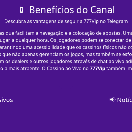
📱 Benefícios do Canal
Descubra as vantagens de seguir a 777Vip no Telegram
ivas que facilitam a navegação e a colocação de apostas. U
 lugar, a qualquer hora. Os jogadores podem se conectar de
garantindo uma acessibilidade que os cassinos físicos não 
os que não apenas gerenciam os jogos, mas também se esfo
m os dealers e outros jogadores através de chat ao vivo a
o-a mais atraente. O Cassino ao Vivo no
777Vip
também im
sivos
📢 Notí