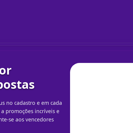
or
postas
us no cadastro e em cada
 a promoções incríveis e
unte-se aos vencedores