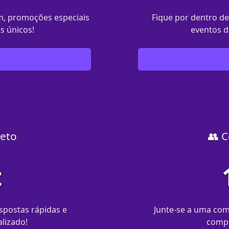
m, promoções especiais
Fique por dentro d
s únicos!
eventos d
reto
👥 
t
espostas rápidas e
Junte-se a uma com
lizado!
compa