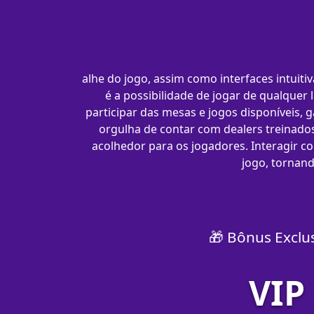
alhe do jogo, assim como interfaces intuit
é a possibilidade de jogar de qualquer
participar das mesas e jogos disponíveis, 
orgulha de contar com dealers treinad
acolhedor para os jogadores. Interagir co
jogo, tornand
🎁 Bônus Exclu
VIP