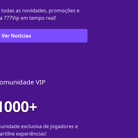
e todas as novidades, promoções e
a 777Vip em tempo real!
Ver Notícias
Comunidade VIP
1000+
unidade exclusiva de jogadores e
rtilhe experiências!