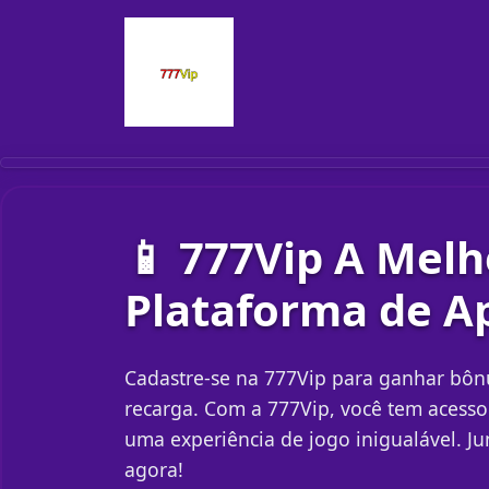
📱 777Vip A Melh
Plataforma de A
Cadastre-se na 777Vip para ganhar bôn
recarga. Com a 777Vip, você tem acesso
uma experiência de jogo inigualável. J
agora!