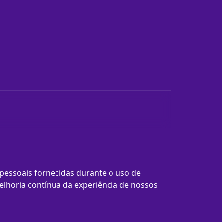
pessoais fornecidas durante o uso de
elhoria contínua da experiência de nossos