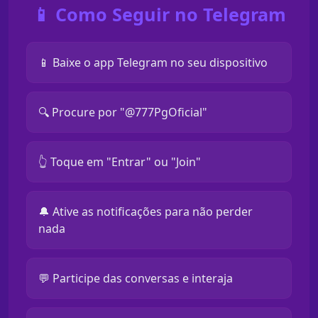
📱 Como Seguir no Telegram
📱 Baixe o app Telegram no seu dispositivo
🔍 Procure por "@777PgOficial"
👆 Toque em "Entrar" ou "Join"
🔔 Ative as notificações para não perder
nada
💬 Participe das conversas e interaja