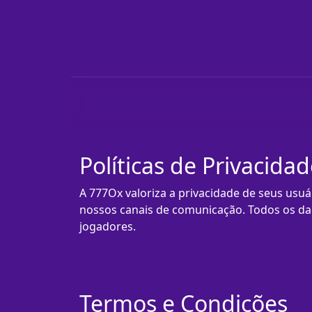
Políticas de Privacida
A 777Ox valoriza a privacidade de seus usu
nossos canais de comunicação. Todos os dad
jogadores.
Termos e Condições