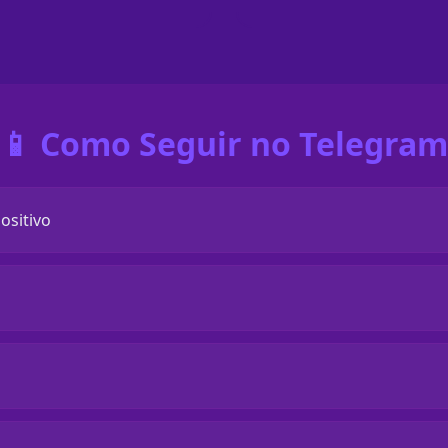
📱 Como Seguir no Telegram
ositivo