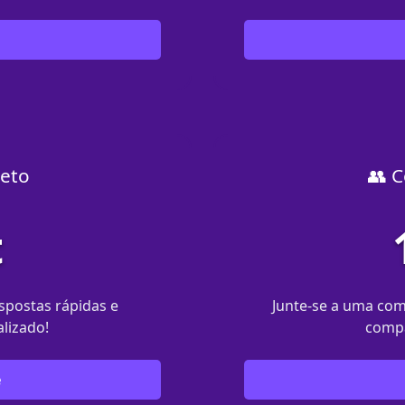
reto
👥 
t
espostas rápidas e
Junte-se a uma com
lizado!
compa
e