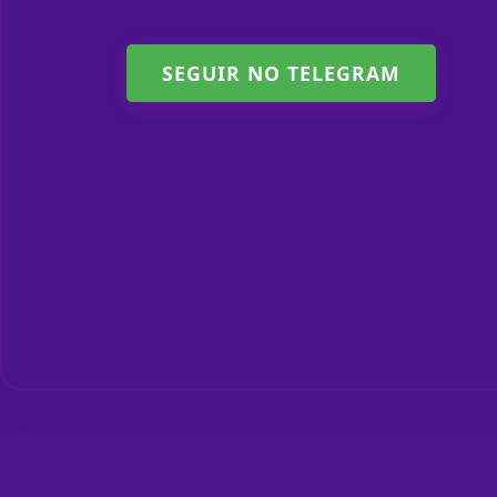
SEGUIR NO TELEGRAM