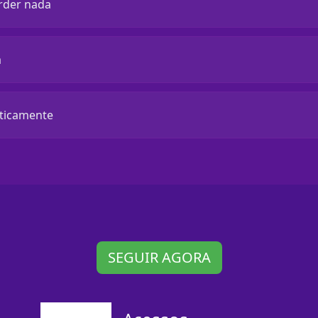
erder nada
a
aticamente
SEGUIR AGORA