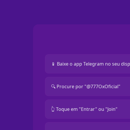
📱 Baixe o app Telegram no seu disp
🔍 Procure por "@777OxOficial"
👆 Toque em "Entrar" ou "Join"