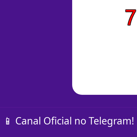
📱 Canal Oficial no Telegram!