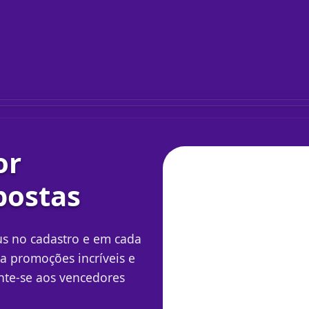
or
postas
s no cadastro e em cada
a promoções incríveis e
unte-se aos vencedores