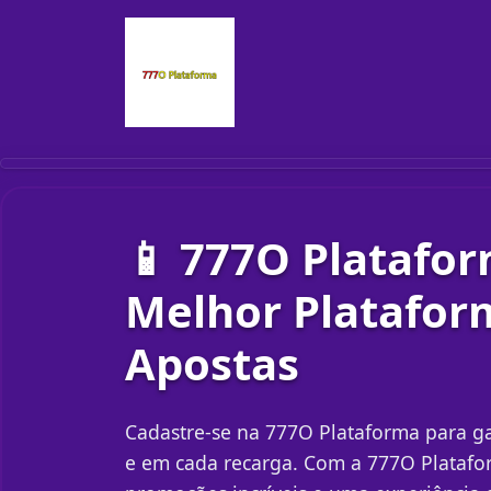
📱 777O Platafo
Melhor Platafor
Apostas
Cadastre-se na 777O Plataforma para g
e em cada recarga. Com a 777O Platafo