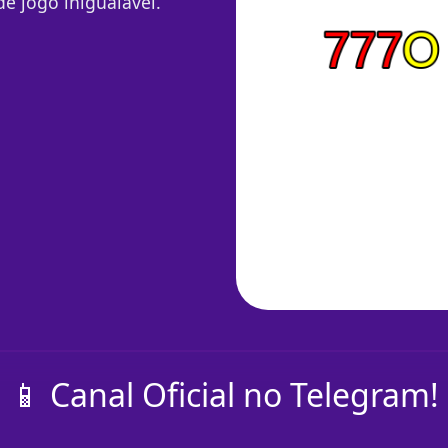
e jogo inigualável.
📱 Canal Oficial no Telegram!