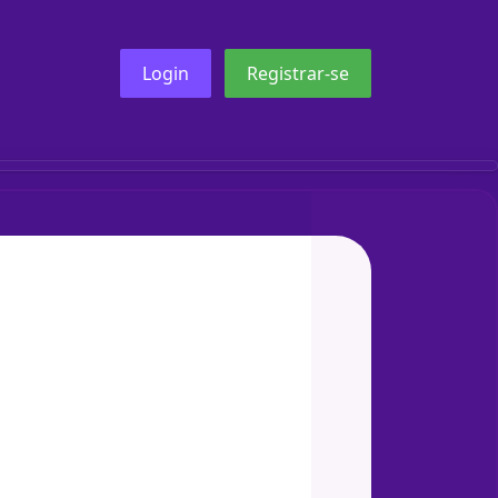
Login
Registrar-se