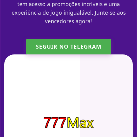
tem acesso a promoções incríveis e uma
experiência de jogo inigualável. Junte-se aos
vencedores agora!
SEGUIR NO TELEGRAM