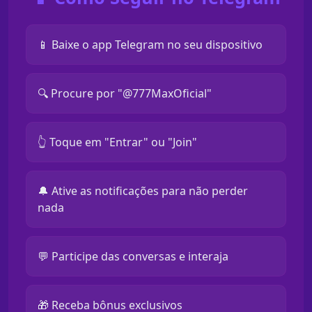
📱 Baixe o app Telegram no seu dispositivo
🔍 Procure por "@777MaxOficial"
👆 Toque em "Entrar" ou "Join"
🔔 Ative as notificações para não perder
nada
💬 Participe das conversas e interaja
🎁 Receba bônus exclusivos