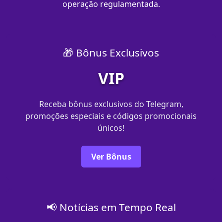
operação regulamentada.
🎁 Bônus Exclusivos
VIP
Receba bônus exclusivos do Telegram,
promoções especiais e códigos promocionais
únicos!
Ver Bônus
📢 Notícias em Tempo Real