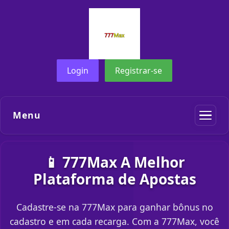
Login
Registrar-se
Menu
📱 777Max A Melhor
Plataforma de Apostas
Cadastre-se na 777Max para ganhar bônus no
cadastro e em cada recarga. Com a 777Max, você