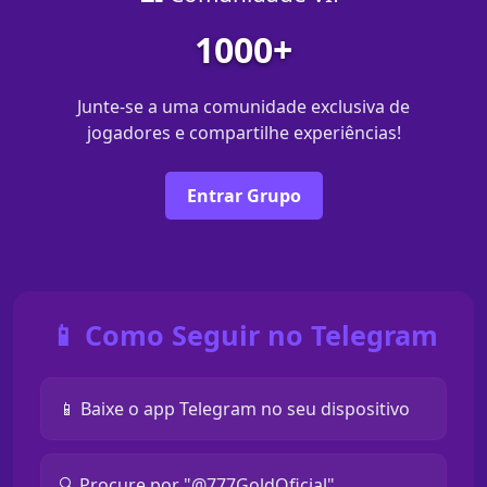
1000+
Junte-se a uma comunidade exclusiva de
jogadores e compartilhe experiências!
Entrar Grupo
📱 Como Seguir no Telegram
📱 Baixe o app Telegram no seu dispositivo
🔍 Procure por "@777GoldOficial"