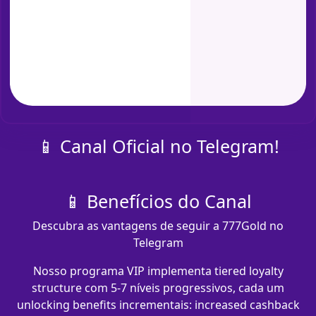
📱 Canal Oficial no Telegram!
📱 Benefícios do Canal
Descubra as vantagens de seguir a 777Gold no
Telegram
Nosso programa VIP implementa tiered loyalty
structure com 5-7 níveis progressivos, cada um
unlocking benefits incrementais: increased cashback