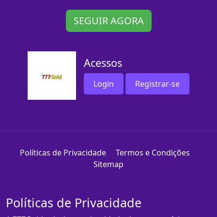
SEGUIR AGORA
Acessos
Login
Registrar-se
Políticas de Privacidade
Termos e Condições
Sitemap
Políticas de Privacidade