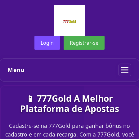
Login
Registrar-se
Menu
📱 777Gold A Melhor
Plataforma de Apostas
Cadastre-se na 777Gold para ganhar bônus no
cadastro e em cada recarga. Com a 777Gold, você