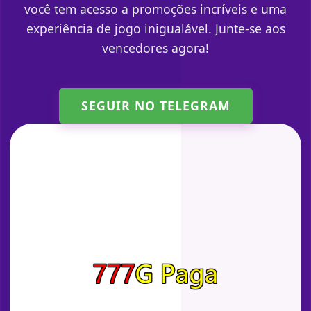
você tem acesso a promoções incríveis e uma
experiência de jogo inigualável. Junte-se aos
vencedores agora!
SEGUIR NO TELEGRAM