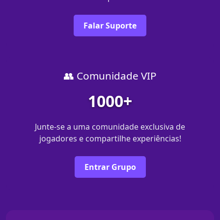
Falar Suporte
👥 Comunidade VIP
1000+
Junte-se a uma comunidade exclusiva de
jogadores e compartilhe experiências!
Entrar Grupo