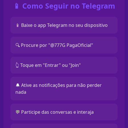
📱 Como Seguir no Telegram
📱 Baixe o app Telegram no seu dispositivo
🔍 Procure por "@777G PagaOficial"
👆 Toque em "Entrar" ou "Join"
🔔 Ative as notificações para não perder
nada
💬 Participe das conversas e interaja