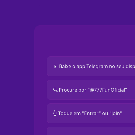
📱 Baixe o app Telegram no seu disp
🔍 Procure por "@777FunOficial"
👆 Toque em "Entrar" ou "Join"