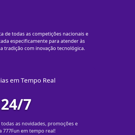
ta de todas as competições nacionais e
etada especificamente para atender às
a tradição com inovação tecnológica.
cias em Tempo Real
24/7
e todas as novidades, promoções e
a 777Fun em tempo real!