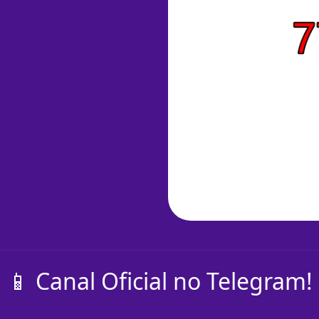
📱 Canal Oficial no Telegram!