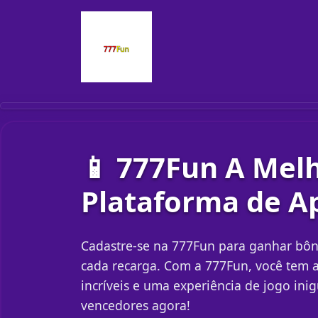
📱 777Fun A Mel
Plataforma de A
Cadastre-se na 777Fun para ganhar bôn
cada recarga. Com a 777Fun, você tem 
incríveis e uma experiência de jogo inig
vencedores agora!