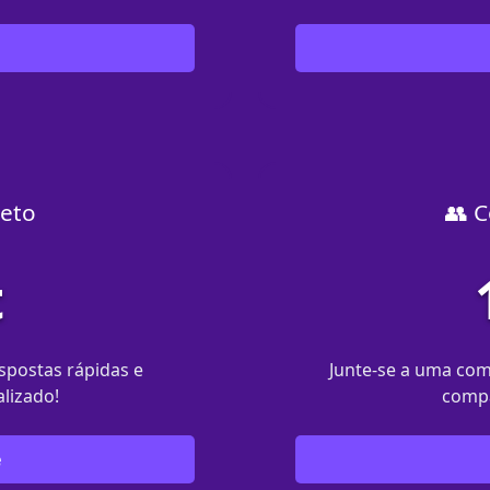
reto
👥 
t
espostas rápidas e
Junte-se a uma com
lizado!
compa
e