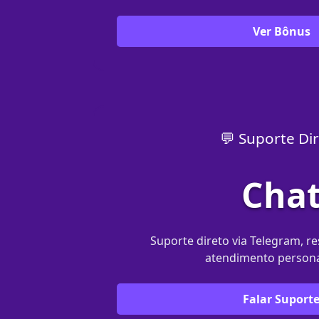
Ver Bônus
💬 Suporte Di
Cha
Suporte direto via Telegram, r
atendimento persona
Falar Suport