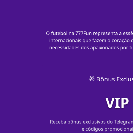
O futebol na 777Fun representa a essê
internacionais que fazem o coração d
necessidades dos apaixonados por fu
🎁 Bônus Exclu
VIP
Receba bônus exclusivos do Telegra
e códigos promocionai