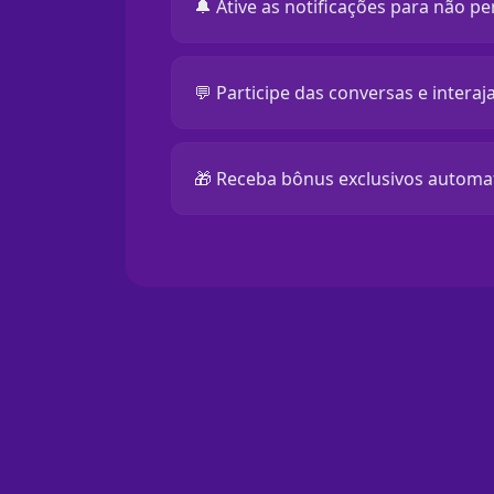
🔔 Ative as notificações para não p
💬 Participe das conversas e interaj
🎁 Receba bônus exclusivos autom