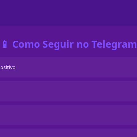
📱 Como Seguir no Telegram
ositivo