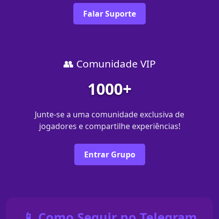
Falar Suporte
👥 Comunidade VIP
1000+
Junte-se a uma comunidade exclusiva de
jogadores e compartilhe experiências!
Entrar Grupo
📱 Como Seguir no Telegram