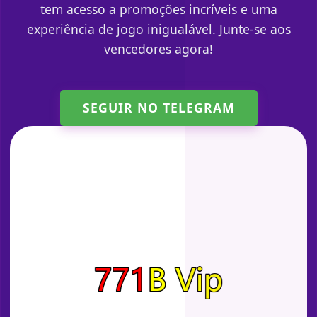
tem acesso a promoções incríveis e uma
experiência de jogo inigualável. Junte-se aos
vencedores agora!
SEGUIR NO TELEGRAM