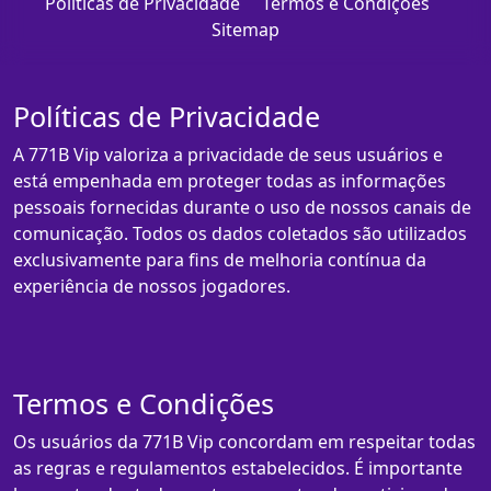
Políticas de Privacidade
Termos e Condições
Sitemap
Políticas de Privacidade
A 771B Vip valoriza a privacidade de seus usuários e
está empenhada em proteger todas as informações
pessoais fornecidas durante o uso de nossos canais de
comunicação. Todos os dados coletados são utilizados
exclusivamente para fins de melhoria contínua da
experiência de nossos jogadores.
Termos e Condições
Os usuários da 771B Vip concordam em respeitar todas
as regras e regulamentos estabelecidos. É importante