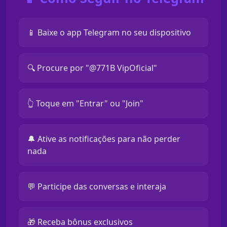
📱 Baixe o app Telegram no seu dispositivo
🔍 Procure por "@771B VipOficial"
👆 Toque em "Entrar" ou "Join"
🔔 Ative as notificações para não perder
nada
💬 Participe das conversas e interaja
🎁 Receba bônus exclusivos