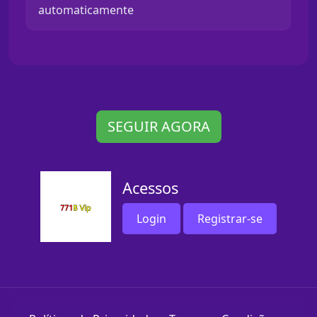
automaticamente
SEGUIR AGORA
Acessos
Login
Registrar-se