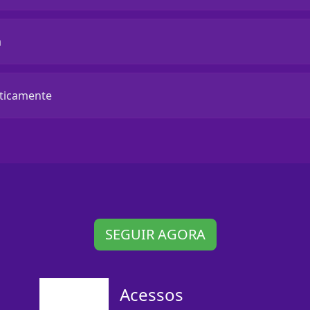
a
aticamente
SEGUIR AGORA
Acessos