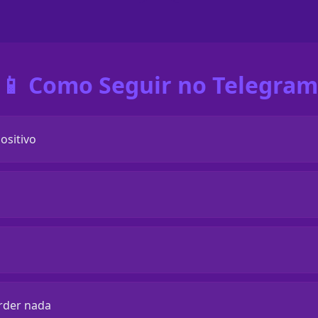
📱 Como Seguir no Telegram
ositivo
erder nada