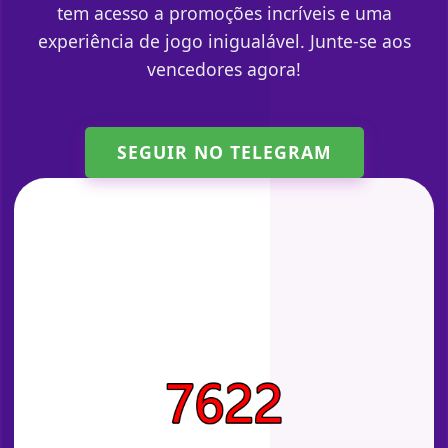
tem acesso a promoções incríveis e uma
experiência de jogo inigualável. Junte-se aos
vencedores agora!
SEGUIR NO TELEGRAM