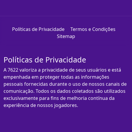
Políticas de Privacidade
Termos e Condições
Sitemap
Políticas de Privacidade
A 7622 valoriza a privacidade de seus usuários e está
empenhada em proteger todas as informações
pessoais fornecidas durante o uso de nossos canais de
comunicação. Todos os dados coletados são utilizados
exclusivamente para fins de melhoria contínua da
experiência de nossos jogadores.