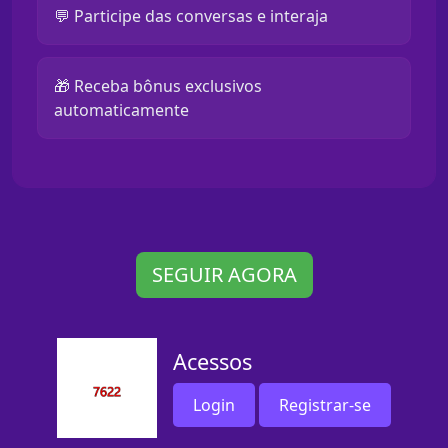
💬 Participe das conversas e interaja
🎁 Receba bônus exclusivos
automaticamente
SEGUIR AGORA
Acessos
Login
Registrar-se