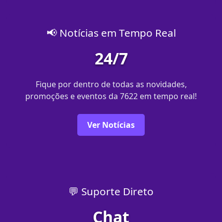
📢 Notícias em Tempo Real
24/7
Fique por dentro de todas as novidades,
promoções e eventos da 7622 em tempo real!
Ver Notícias
💬 Suporte Direto
Chat