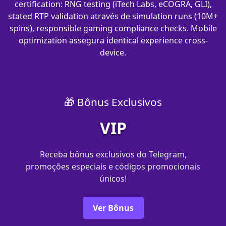
certification: RNG testing (iTech Labs, eCOGRA, GLI),
stated RTP validation através de simulation runs (10M+
spins), responsible gaming compliance checks. Mobile
optimization assegura identical experience cross-
device.
🎁 Bônus Exclusivos
VIP
Receba bônus exclusivos do Telegram,
promoções especiais e códigos promocionais
únicos!
Ver Bônus