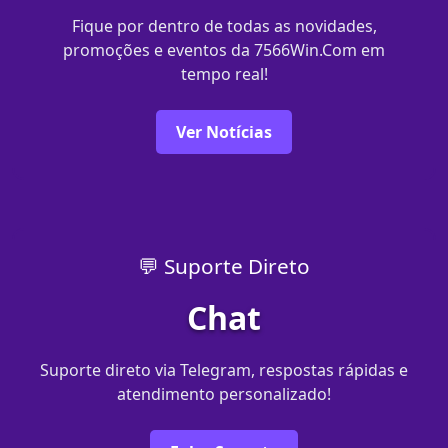
Fique por dentro de todas as novidades,
promoções e eventos da 7566Win.Com em
tempo real!
Ver Notícias
💬 Suporte Direto
Chat
Suporte direto via Telegram, respostas rápidas e
atendimento personalizado!