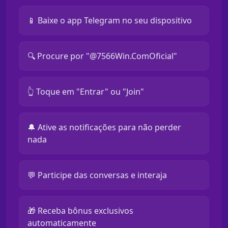
📱 Baixe o app Telegram no seu dispositivo
🔍 Procure por "@7566Win.ComOficial"
👆 Toque em "Entrar" ou "Join"
🔔 Ative as notificações para não perder
nada
💬 Participe das conversas e interaja
🎁 Receba bônus exclusivos
automaticamente