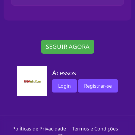
SEGUIR AGORA
Acessos
Login
Registrar-se
Políticas de Privacidade
Termos e Condições