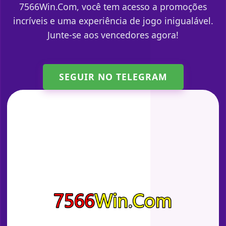
7566Win.Com, você tem acesso a promoções
incríveis e uma experiência de jogo inigualável.
Junte-se aos vencedores agora!
SEGUIR NO TELEGRAM