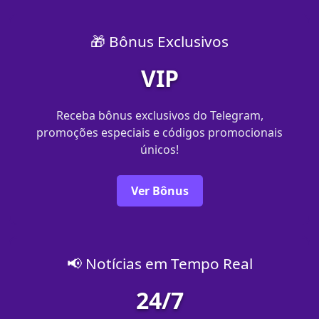
🎁 Bônus Exclusivos
VIP
Receba bônus exclusivos do Telegram,
promoções especiais e códigos promocionais
únicos!
Ver Bônus
📢 Notícias em Tempo Real
24/7