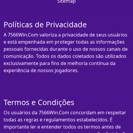
Sitemap
Políticas de Privacidade
A 7566Win.Com valoriza a privacidade de seus usuários
e está empenhada em proteger todas as informações
pessoais fornecidas durante o uso de nossos canais de
comunicação. Todos os dados coletados são utilizados
exclusivamente para fins de melhoria contínua da
experiência de nossos jogadores.
Termos e Condições
Os usuários da 7566Win.Com concordam em respeitar
todas as regras e regulamentos estabelecidos. É
importante ler e entender todos os termos antes de