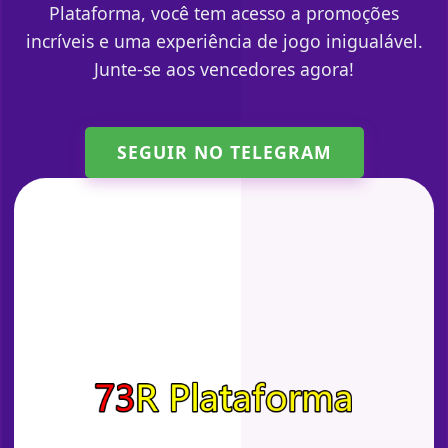
Plataforma, você tem acesso a promoções
incríveis e uma experiência de jogo inigualável.
Junte-se aos vencedores agora!
SEGUIR NO TELEGRAM