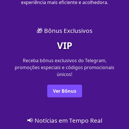
experiência mais eficiente e acolhedora.
🎁 Bônus Exclusivos
VIP
Receba bônus exclusivos do Telegram,
promoções especiais e códigos promocionais
únicos!
Ver Bônus
📢 Notícias em Tempo Real