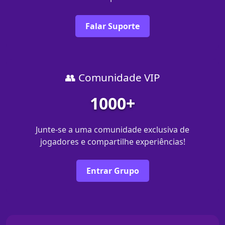
Falar Suporte
👥 Comunidade VIP
1000+
Junte-se a uma comunidade exclusiva de
jogadores e compartilhe experiências!
Entrar Grupo