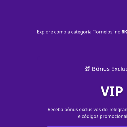
Explore como a categoria 'Torneios' no
6
🎁 Bônus Exclu
VIP
Receba bônus exclusivos do Telegra
e códigos promocionai