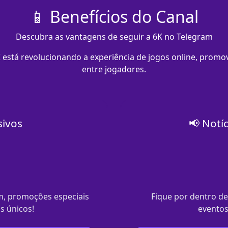
📱 Benefícios do Canal
Descubra as vantagens de seguir a 6K no Telegram
K
está revolucionando a experiência de jogos online, pro
entre jogadores.
sivos
📢 Notí
m, promoções especiais
Fique por dentro d
s únicos!
eventos