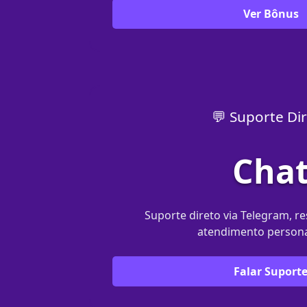
Ver Bônus
💬 Suporte Di
Cha
Suporte direto via Telegram, r
atendimento persona
Falar Suport