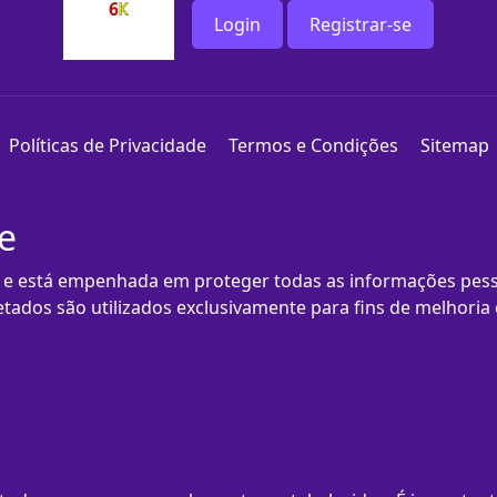
Login
Registrar-se
Políticas de Privacidade
Termos e Condições
Sitemap
de
os e está empenhada em proteger todas as informações pes
tados são utilizados exclusivamente para fins de melhoria