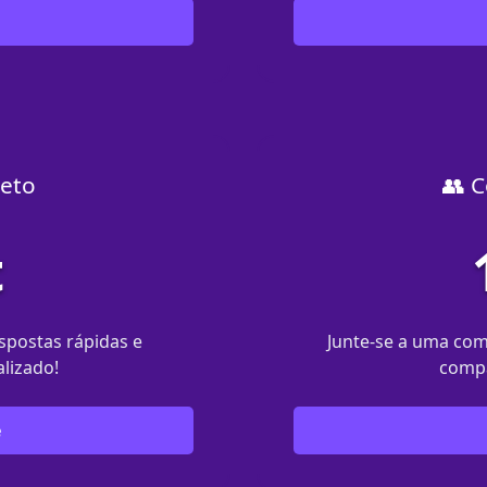
reto
👥 
t
espostas rápidas e
Junte-se a uma com
lizado!
compa
e