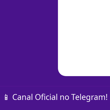
📱 Canal Oficial no Telegram!