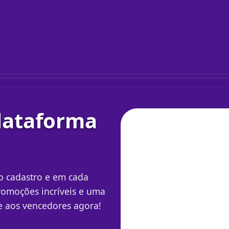
Plataforma
o cadastro e em cada
romoções incríveis e uma
se aos vencedores agora!