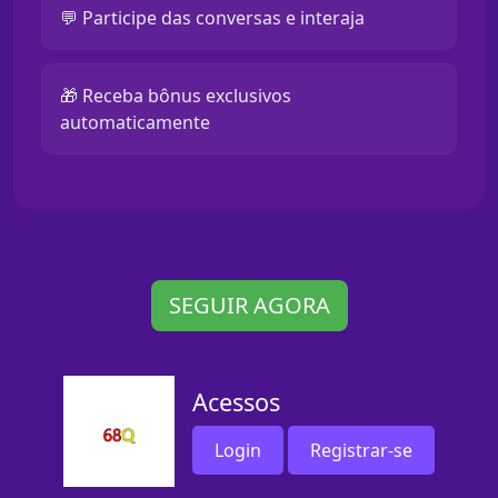
💬 Participe das conversas e interaja
🎁 Receba bônus exclusivos
automaticamente
SEGUIR AGORA
Acessos
Login
Registrar-se