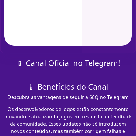
📱 Canal Oficial no Telegram!
📱 Benefícios do Canal
Descubra as vantagens de seguir a 68Q no Telegram
Os desenvolvedores de jogos estão constantemente
inovando e atualizando jogos em resposta ao feedback
da comunidade. Esses updates não só introduzem
novos conteúdos, mas também corrigem falhas e