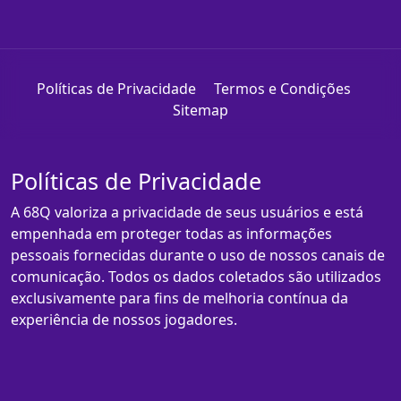
Políticas de Privacidade
Termos e Condições
Sitemap
Políticas de Privacidade
A 68Q valoriza a privacidade de seus usuários e está
empenhada em proteger todas as informações
pessoais fornecidas durante o uso de nossos canais de
comunicação. Todos os dados coletados são utilizados
exclusivamente para fins de melhoria contínua da
experiência de nossos jogadores.