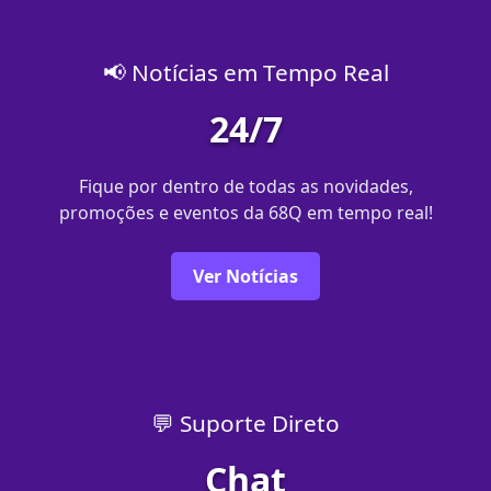
📢 Notícias em Tempo Real
24/7
Fique por dentro de todas as novidades,
promoções e eventos da 68Q em tempo real!
Ver Notícias
💬 Suporte Direto
Chat