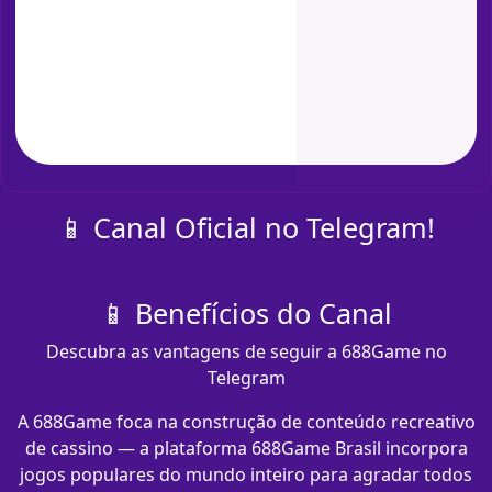
📱 Canal Oficial no Telegram!
📱 Benefícios do Canal
Descubra as vantagens de seguir a 688Game no
Telegram
A 688Game foca na construção de conteúdo recreativo
de cassino — a plataforma 688Game Brasil incorpora
jogos populares do mundo inteiro para agradar todos