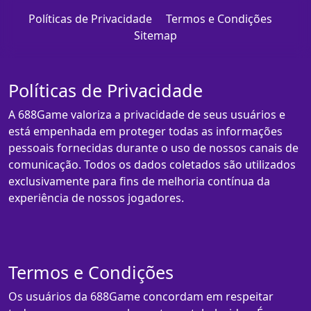
Políticas de Privacidade
Termos e Condições
Sitemap
Políticas de Privacidade
A 688Game valoriza a privacidade de seus usuários e
está empenhada em proteger todas as informações
pessoais fornecidas durante o uso de nossos canais de
comunicação. Todos os dados coletados são utilizados
exclusivamente para fins de melhoria contínua da
experiência de nossos jogadores.
Termos e Condições
Os usuários da 688Game concordam em respeitar