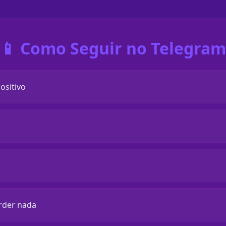
📱 Como Seguir no Telegram
ositivo
erder nada