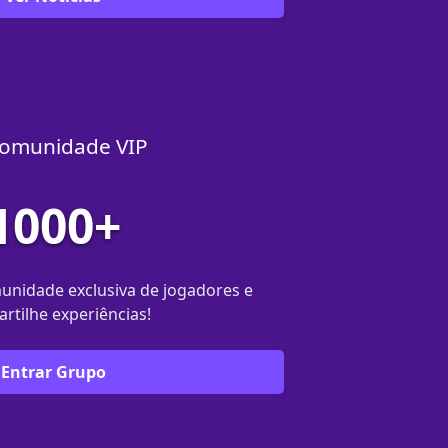
Comunidade VIP
1000+
unidade exclusiva de jogadores e
rtilhe experiências!
Entrar Grupo