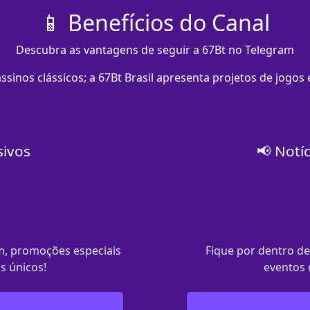
📱 Benefícios do Canal
Descubra as vantagens de seguir a 67Bt no Telegram
ssinos clássicos; a 67Bt Brasil apresenta projetos de jogos
sivos
📢 Notí
m, promoções especiais
Fique por dentro d
s únicos!
eventos 