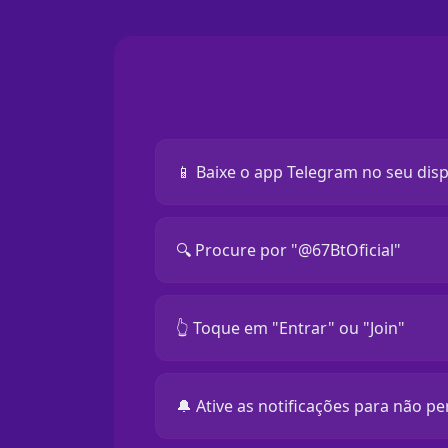
📱 Baixe o app Telegram no seu disp
🔍 Procure por "@67BtOficial"
👆 Toque em "Entrar" ou "Join"
🔔 Ative as notificações para não p