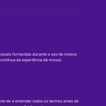
essoais fornecidas durante o uso de nossos
 contínua da experiência de nossos
nte ler e entender todos os termos antes de