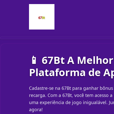
📱 67Bt A Melhor
Plataforma de A
Cadastre-se na 67Bt para ganhar bônus
recarga. Com a 67Bt, você tem acesso a
uma experiência de jogo inigualável. J
agora!