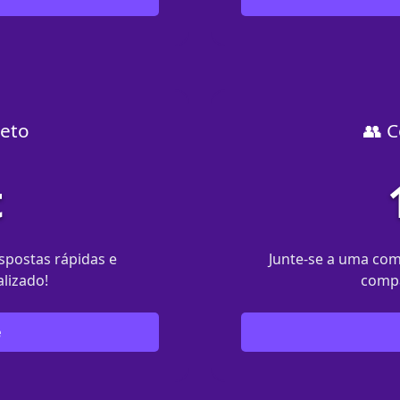
reto
👥 
t
espostas rápidas e
Junte-se a uma com
lizado!
compa
e