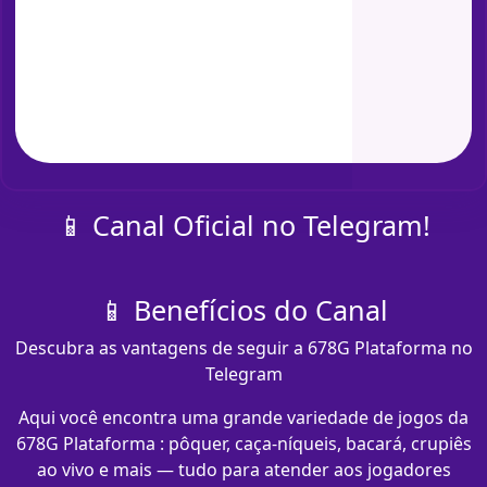
📱 Canal Oficial no Telegram!
📱 Benefícios do Canal
Descubra as vantagens de seguir a 678G Plataforma no
Telegram
Aqui você encontra uma grande variedade de jogos da
678G Plataforma : pôquer, caça-níqueis, bacará, crupiês
ao vivo e mais — tudo para atender aos jogadores