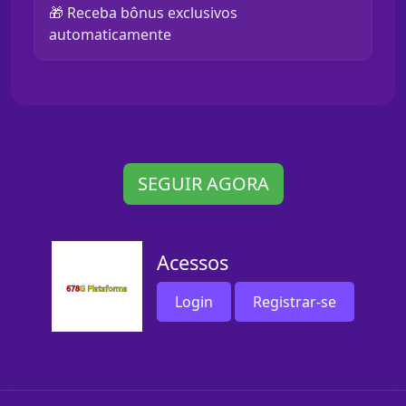
🎁 Receba bônus exclusivos
automaticamente
SEGUIR AGORA
Acessos
Login
Registrar-se