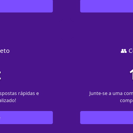
reto
👥 
t
espostas rápidas e
Junte-se a uma com
lizado!
compa
e