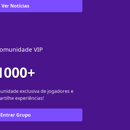
Ver Notícias
Comunidade VIP
1000+
unidade exclusiva de jogadores e
rtilhe experiências!
Entrar Grupo