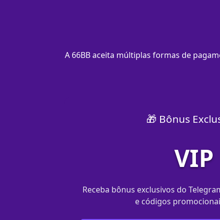
A 66BB aceita múltiplas formas de pagam
🎁 Bônus Exclu
VIP
Receba bônus exclusivos do Telegra
e códigos promocionai