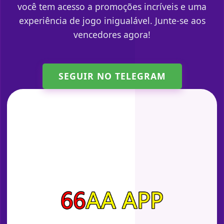
você tem acesso a promoções incríveis e uma
experiência de jogo inigualável. Junte-se aos
vencedores agora!
SEGUIR NO TELEGRAM