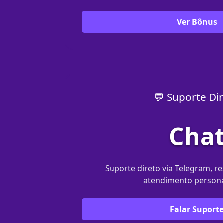
Ver Bônus
💬 Suporte Di
Cha
Suporte direto via Telegram, r
atendimento persona
Falar Suport