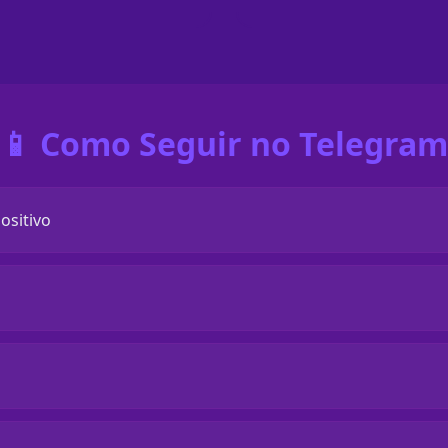
📱 Como Seguir no Telegram
ositivo