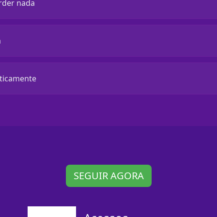
erder nada
a
aticamente
SEGUIR AGORA