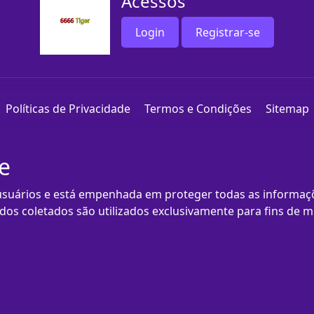
Acessos
Login
Registrar-se
Políticas de Privacidade
Termos e Condições
Sitemap
de
s usuários e está empenhada em proteger todas as informaç
os coletados são utilizados exclusivamente para fins de m