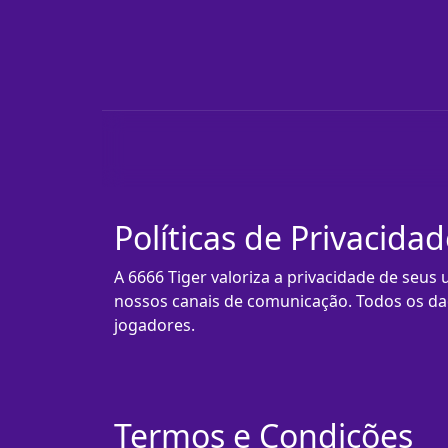
Políticas de Privacida
A 6666 Tiger valoriza a privacidade de seu
nossos canais de comunicação. Todos os dad
jogadores.
Termos e Condições