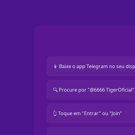
📱 Baixe o app Telegram no seu disp
🔍 Procure por "@6666 TigerOficial"
👆 Toque em "Entrar" ou "Join"