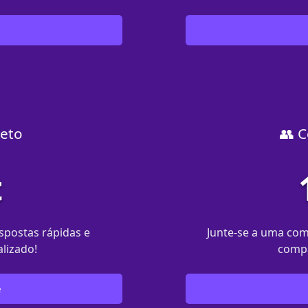
reto
👥 
t
espostas rápidas e
Junte-se a uma com
lizado!
compa
e