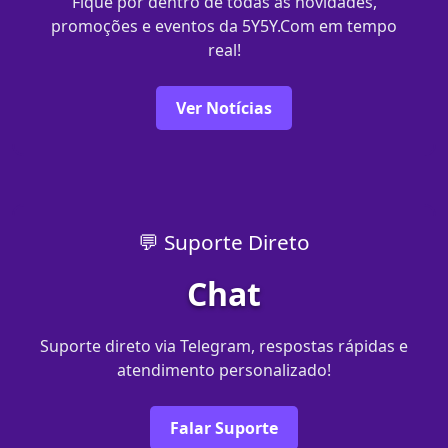
Fique por dentro de todas as novidades,
promoções e eventos da 5Y5Y.Com em tempo
real!
Ver Notícias
💬 Suporte Direto
Chat
Suporte direto via Telegram, respostas rápidas e
atendimento personalizado!
Falar Suporte