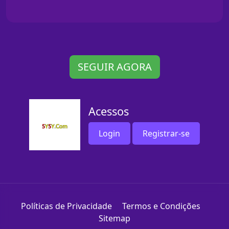
SEGUIR AGORA
Acessos
Login
Registrar-se
Políticas de Privacidade
Termos e Condições
Sitemap