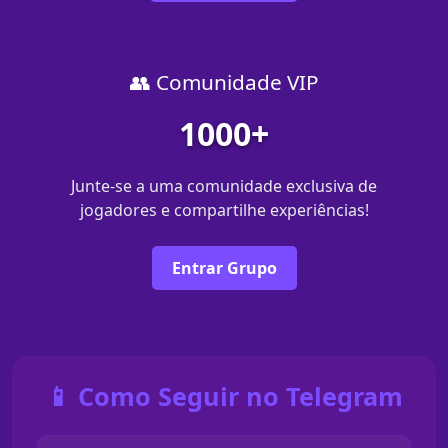
👥 Comunidade VIP
1000+
Junte-se a uma comunidade exclusiva de
jogadores e compartilhe experiências!
Entrar Grupo
📱 Como Seguir no Telegram