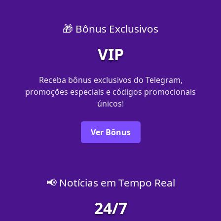
🎁 Bônus Exclusivos
VIP
Receba bônus exclusivos do Telegram,
promoções especiais e códigos promocionais
únicos!
Ver Bônus
📢 Notícias em Tempo Real
24/7