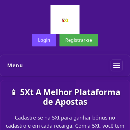
Login
Registrar-se
Menu
📱 5Xt A Melhor Plataforma
de Apostas
Cadastre-se na 5Xt para ganhar bônus no
cadastro e em cada recarga. Com a 5Xt, você tem