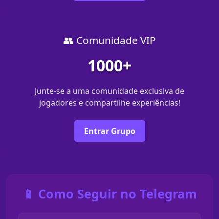
👥 Comunidade VIP
1000+
Junte-se a uma comunidade exclusiva de
jogadores e compartilhe experiências!
Entrar Grupo
📱 Como Seguir no Telegram