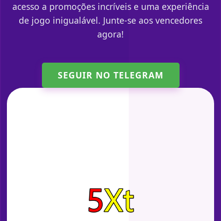
acesso a promoções incríveis e uma experiência
de jogo inigualável. Junte-se aos vencedores
agora!
SEGUIR NO TELEGRAM