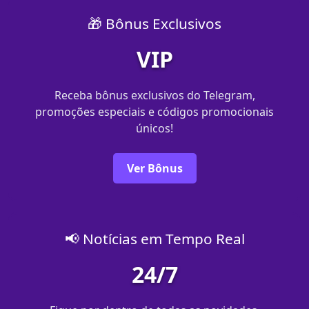
🎁 Bônus Exclusivos
VIP
Receba bônus exclusivos do Telegram,
promoções especiais e códigos promocionais
únicos!
Ver Bônus
📢 Notícias em Tempo Real
24/7