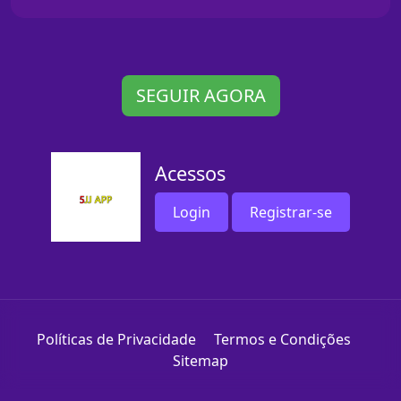
SEGUIR AGORA
Acessos
Login
Registrar-se
Políticas de Privacidade
Termos e Condições
Sitemap