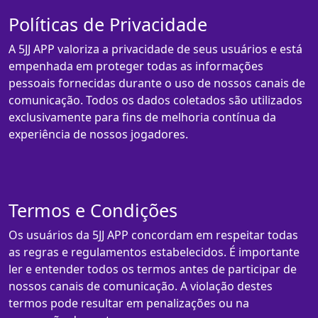
Políticas de Privacidade
A 5JJ APP valoriza a privacidade de seus usuários e está
empenhada em proteger todas as informações
pessoais fornecidas durante o uso de nossos canais de
comunicação. Todos os dados coletados são utilizados
exclusivamente para fins de melhoria contínua da
experiência de nossos jogadores.
Termos e Condições
Os usuários da 5JJ APP concordam em respeitar todas
as regras e regulamentos estabelecidos. É importante
ler e entender todos os termos antes de participar de
nossos canais de comunicação. A violação destes
termos pode resultar em penalizações ou na