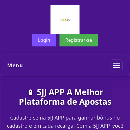
Login
Registrar-se
Menu
📱 5JJ APP A Melhor
Plataforma de Apostas
Cadastre-se na 5JJ APP para ganhar bônus no
cadastro e em cada recarga. Com a 5JJ APP, você