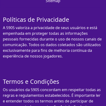
Sitemap
Políticas de Privacidade
A 5905 valoriza a privacidade de seus usuários e está
empenhada em proteger todas as informações
pessoais fornecidas durante o uso de nossos canais de
comunicação. Todos os dados coletados são utilizados
exclusivamente para fins de melhoria contínua da
experiência de nossos jogadores.
Termos e Condições
Os usuários da 5905 concordam em respeitar todas as
regras e regulamentos estabelecidos. É importante ler
e entender todos os termos antes de participar de