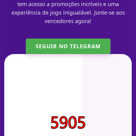
tem acesso a promoções incríveis e uma
experiência de jogo inigualável. Junte-se aos
vencedores agora!
SEGUIR NO TELEGRAM