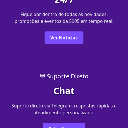
Fique por dentro de todas as novidades,
promoções e eventos da 5905 em tempo real!
Ver Notícias
💬 Suporte Direto
Chat
Suporte direto via Telegram, respostas rápidas e
atendimento personalizado!