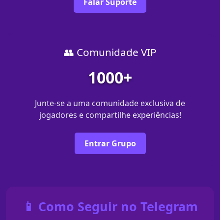
Falar Suporte
👥 Comunidade VIP
1000+
Junte-se a uma comunidade exclusiva de
jogadores e compartilhe experiências!
Entrar Grupo
📱 Como Seguir no Telegram