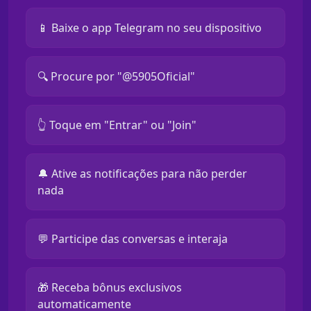
📱 Baixe o app Telegram no seu dispositivo
🔍 Procure por "@5905Oficial"
👆 Toque em "Entrar" ou "Join"
🔔 Ative as notificações para não perder
nada
💬 Participe das conversas e interaja
🎁 Receba bônus exclusivos
automaticamente