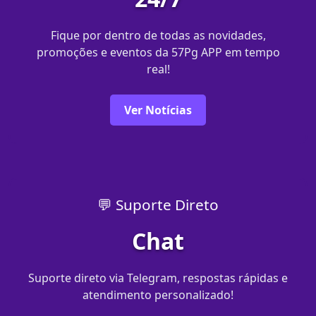
Fique por dentro de todas as novidades,
promoções e eventos da 57Pg APP em tempo
real!
Ver Notícias
💬 Suporte Direto
Chat
Suporte direto via Telegram, respostas rápidas e
atendimento personalizado!