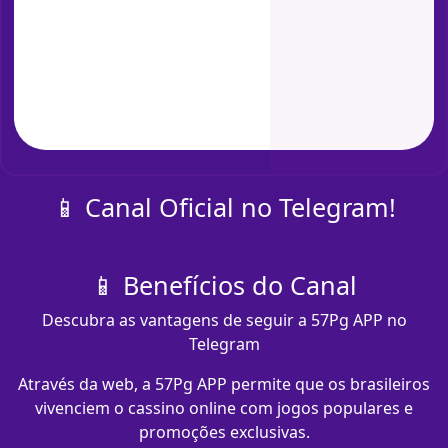
📱 Canal Oficial no Telegram!
📱 Benefícios do Canal
Descubra as vantagens de seguir a 57Pg APP no
Telegram
Através da web, a 57Pg APP permite que os brasileiros
vivenciem o cassino online com jogos populares e
promoções exclusivas.