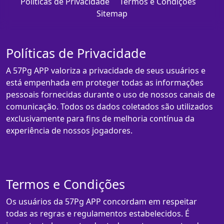
Políticas de Privacidade
Termos e Condições
Sitemap
Políticas de Privacidade
A 57Pg APP valoriza a privacidade de seus usuários e
está empenhada em proteger todas as informações
pessoais fornecidas durante o uso de nossos canais de
comunicação. Todos os dados coletados são utilizados
exclusivamente para fins de melhoria contínua da
experiência de nossos jogadores.
Termos e Condições
Os usuários da 57Pg APP concordam em respeitar
todas as regras e regulamentos estabelecidos. É