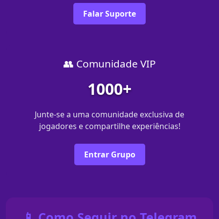
Falar Suporte
👥 Comunidade VIP
1000+
Junte-se a uma comunidade exclusiva de
jogadores e compartilhe experiências!
Entrar Grupo
📱 Como Seguir no Telegram