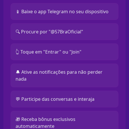
📱 Baixe o app Telegram no seu dispositivo
🔍 Procure por "@57BraOficial"
👆 Toque em "Entrar" ou "Join"
🔔 Ative as notificações para não perder
nada
💬 Participe das conversas e interaja
🎁 Receba bônus exclusivos
automaticamente