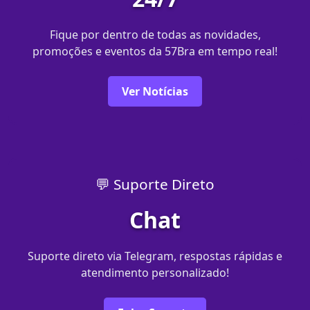
Fique por dentro de todas as novidades,
promoções e eventos da 57Bra em tempo real!
Ver Notícias
💬 Suporte Direto
Chat
Suporte direto via Telegram, respostas rápidas e
atendimento personalizado!