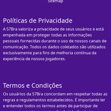
Sitemap
Políticas de Privacidade
A 57Bra valoriza a privacidade de seus usuários e está
empenhada em proteger todas as informações
pessoais fornecidas durante o uso de nossos canais de
comunicação. Todos os dados coletados são utilizados
exclusivamente para fins de melhoria contínua da
experiência de nossos jogadores.
Termos e Condições
Os usuários da 57Bra concordam em respeitar todas as
regras e regulamentos estabelecidos. É importante ler
e entender todos os termos antes de participar de