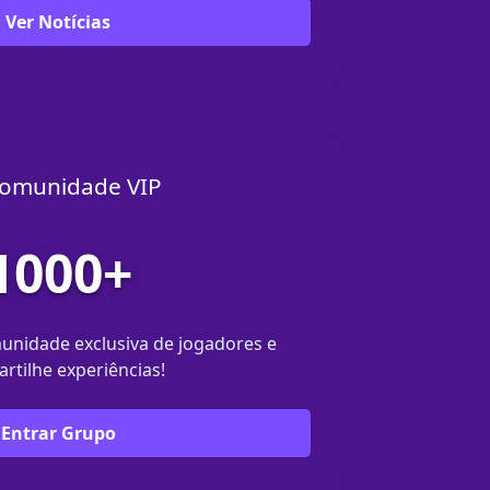
Ver Notícias
Comunidade VIP
1000+
unidade exclusiva de jogadores e
rtilhe experiências!
Entrar Grupo