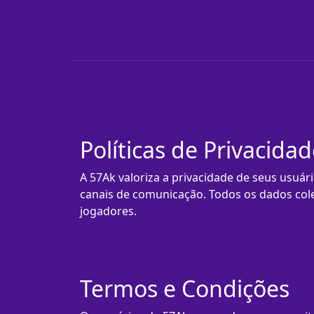
Políticas de Privacida
A 57Ak valoriza a privacidade de seus usuá
canais de comunicação. Todos os dados cole
jogadores.
Termos e Condições