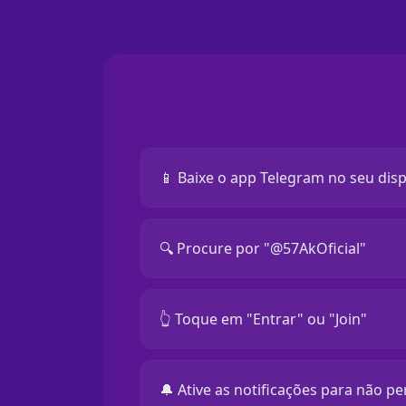
📱 Baixe o app Telegram no seu disp
🔍 Procure por "@57AkOficial"
👆 Toque em "Entrar" ou "Join"
🔔 Ative as notificações para não p