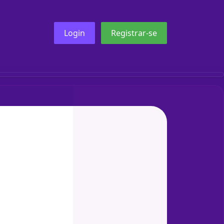
Login
Registrar-se