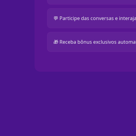
💬 Participe das conversas e interaj
🎁 Receba bônus exclusivos autom