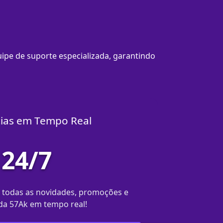
ipe de suporte especializada, garantindo
cias em Tempo Real
24/7
e todas as novidades, promoções e
da 57Ak em tempo real!