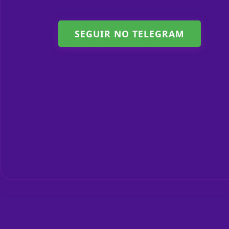
SEGUIR NO TELEGRAM