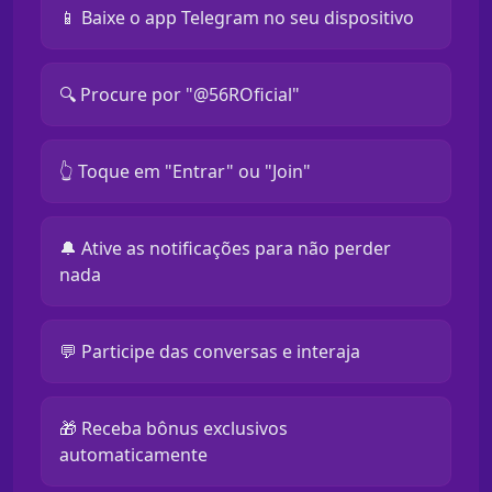
📱 Baixe o app Telegram no seu dispositivo
🔍 Procure por "@56ROficial"
👆 Toque em "Entrar" ou "Join"
🔔 Ative as notificações para não perder
nada
💬 Participe das conversas e interaja
🎁 Receba bônus exclusivos
automaticamente