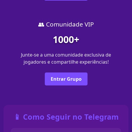
👥 Comunidade VIP
1000+
Junte-se a uma comunidade exclusiva de
jogadores e compartilhe experiências!
Entrar Grupo
📱 Como Seguir no Telegram