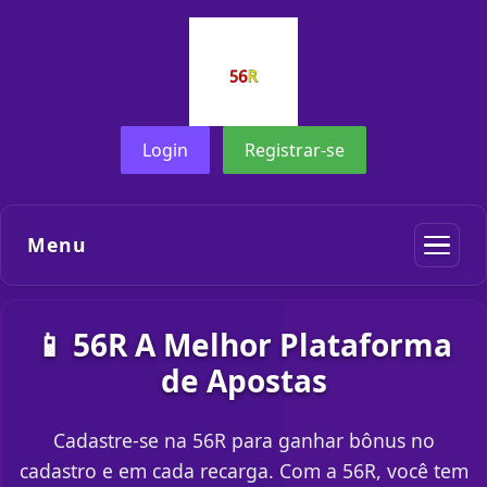
Login
Registrar-se
Menu
📱 56R A Melhor Plataforma
de Apostas
Cadastre-se na 56R para ganhar bônus no
cadastro e em cada recarga. Com a 56R, você tem