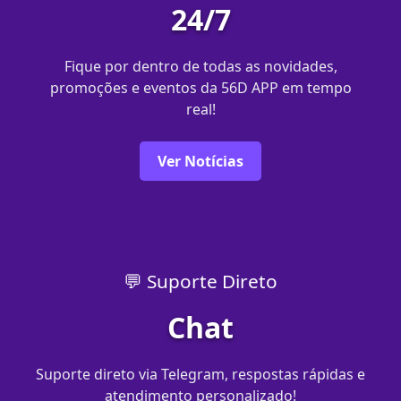
24/7
Fique por dentro de todas as novidades,
promoções e eventos da 56D APP em tempo
real!
Ver Notícias
💬 Suporte Direto
Chat
Suporte direto via Telegram, respostas rápidas e
atendimento personalizado!