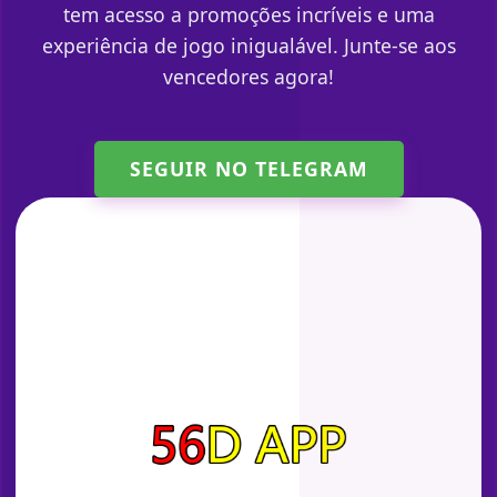
tem acesso a promoções incríveis e uma
experiência de jogo inigualável. Junte-se aos
vencedores agora!
SEGUIR NO TELEGRAM