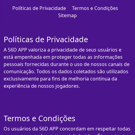
Políticas de Privacidade
Termos e Condições
Sitemap
Políticas de Privacidade
A 56D APP valoriza a privacidade de seus usuários e
está empenhada em proteger todas as informações
pessoais fornecidas durante o uso de nossos canais de
comunicação. Todos os dados coletados são utilizados
exclusivamente para fins de melhoria contínua da
experiência de nossos jogadores.
Termos e Condições
Os usuários da 56D APP concordam em respeitar todas