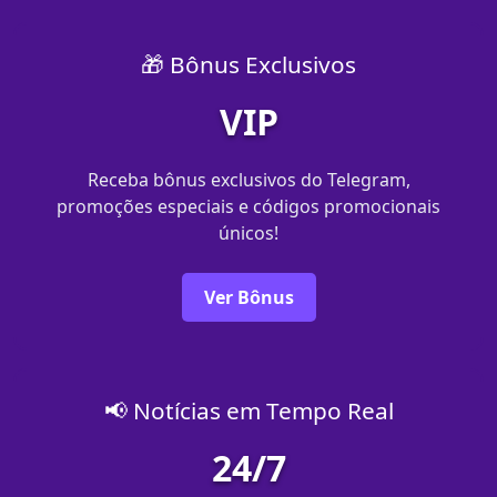
🎁 Bônus Exclusivos
VIP
Receba bônus exclusivos do Telegram,
promoções especiais e códigos promocionais
únicos!
Ver Bônus
📢 Notícias em Tempo Real
24/7