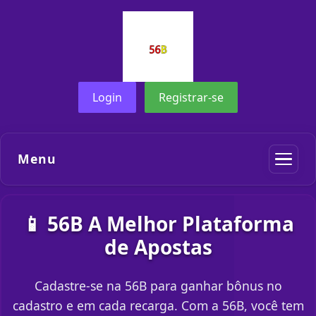
Login
Registrar-se
Menu
📱 56B A Melhor Plataforma
de Apostas
Cadastre-se na 56B para ganhar bônus no
cadastro e em cada recarga. Com a 56B, você tem