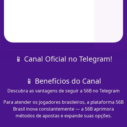
📱 Canal Oficial no Telegram!
📱 Benefícios do Canal
Descubra as vantagens de seguir a 56B no Telegram
Para atender os jogadores brasileiros, a plataforma 56B
Brasil inova constantemente — a 56B aprimora
métodos de apostas e expande suas opções.