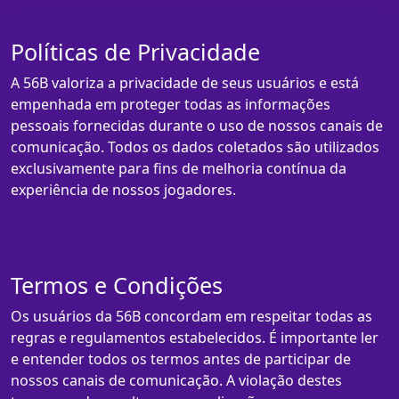
Políticas de Privacidade
A 56B valoriza a privacidade de seus usuários e está
empenhada em proteger todas as informações
pessoais fornecidas durante o uso de nossos canais de
comunicação. Todos os dados coletados são utilizados
exclusivamente para fins de melhoria contínua da
experiência de nossos jogadores.
Termos e Condições
Os usuários da 56B concordam em respeitar todas as
regras e regulamentos estabelecidos. É importante ler
e entender todos os termos antes de participar de
nossos canais de comunicação. A violação destes