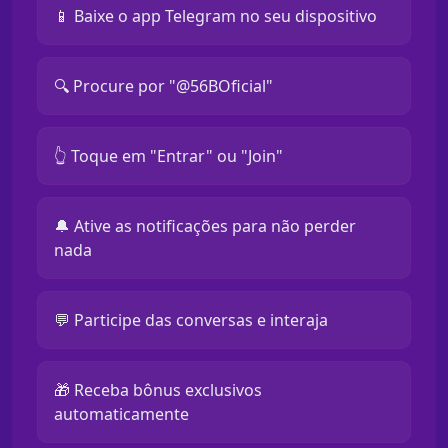
📱 Baixe o app Telegram no seu dispositivo
🔍 Procure por "@56BOficial"
👆 Toque em "Entrar" ou "Join"
🔔 Ative as notificações para não perder
nada
💬 Participe das conversas e interaja
🎁 Receba bônus exclusivos
automaticamente