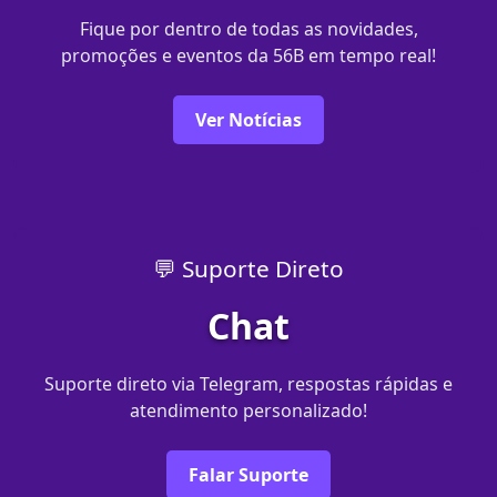
Fique por dentro de todas as novidades,
promoções e eventos da 56B em tempo real!
Ver Notícias
💬 Suporte Direto
Chat
Suporte direto via Telegram, respostas rápidas e
atendimento personalizado!
Falar Suporte