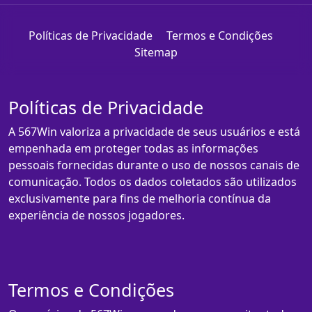
Políticas de Privacidade
Termos e Condições
Sitemap
Políticas de Privacidade
A 567Win valoriza a privacidade de seus usuários e está
empenhada em proteger todas as informações
pessoais fornecidas durante o uso de nossos canais de
comunicação. Todos os dados coletados são utilizados
exclusivamente para fins de melhoria contínua da
experiência de nossos jogadores.
Termos e Condições