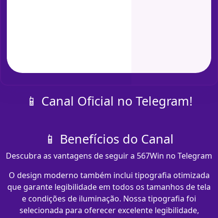
📱 Canal Oficial no Telegram!
📱 Benefícios do Canal
Descubra as vantagens de seguir a 567Win no Telegram
O design moderno também inclui tipografia otimizada
que garante legibilidade em todos os tamanhos de tela
e condições de iluminação. Nossa tipografia foi
selecionada para oferecer excelente legibilidade,