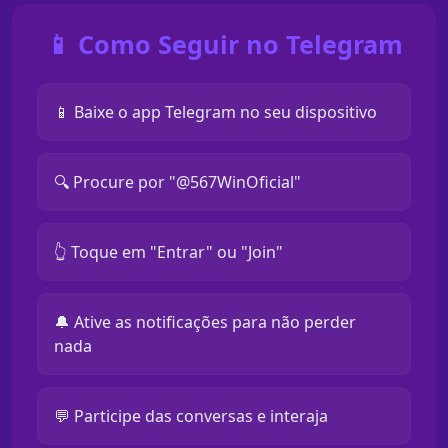
📱 Como Seguir no Telegram
📱 Baixe o app Telegram no seu dispositivo
🔍 Procure por "@567WinOficial"
👆 Toque em "Entrar" ou "Join"
🔔 Ative as notificações para não perder
nada
💬 Participe das conversas e interaja