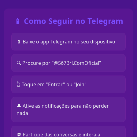
📱 Como Seguir no Telegram
📱 Baixe o app Telegram no seu dispositivo
🔍 Procure por "@567Brl.ComOficial"
👆 Toque em "Entrar" ou "Join"
🔔 Ative as notificações para não perder
nada
💬 Participe das conversas e interaja