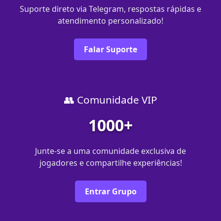
Suporte direto via Telegram, respostas rápidas e
atendimento personalizado!
Falar Suporte
👥 Comunidade VIP
1000+
Junte-se a uma comunidade exclusiva de
jogadores e compartilhe experiências!
Entrar Grupo