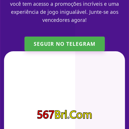
você tem acesso a promoções incríveis e uma
experiência de jogo inigualável. Junte-se aos
vencedores agora!
SEGUIR NO TELEGRAM