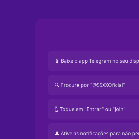
📱 Baixe o app Telegram no seu disp
🔍 Procure por "@55XXOficial"
👆 Toque em "Entrar" ou "Join"
🔔 Ative as notificações para não p