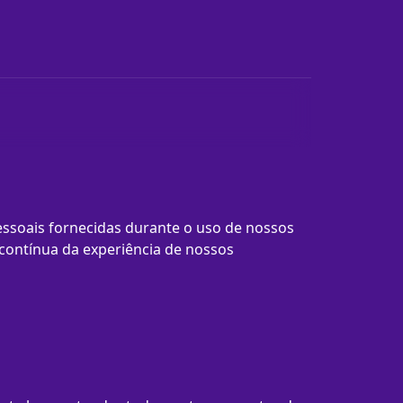
essoais fornecidas durante o uso de nossos
 contínua da experiência de nossos