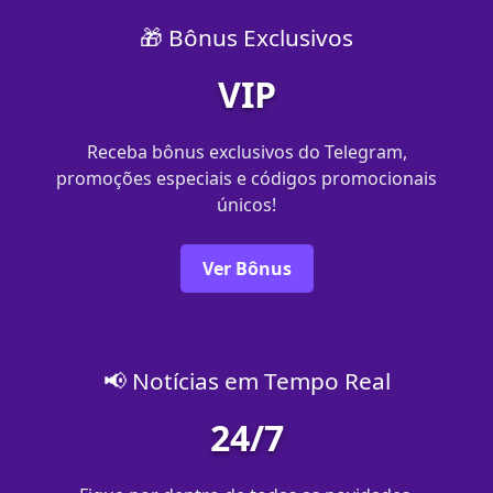
🎁 Bônus Exclusivos
VIP
Receba bônus exclusivos do Telegram,
promoções especiais e códigos promocionais
únicos!
Ver Bônus
📢 Notícias em Tempo Real
24/7