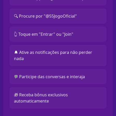
🔍 Procure por "@55JogoOficial"
👆 Toque em "Entrar" ou "Join"
🔔 Ative as notificações para não perder
nada
💬 Participe das conversas e interaja
🎁 Receba bônus exclusivos
automaticamente