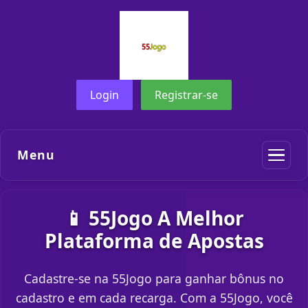
Login
Registrar-se
Menu
📱 55Jogo A Melhor
Plataforma de Apostas
Cadastre-se na 55Jogo para ganhar bônus no
cadastro e em cada recarga. Com a 55Jogo, você