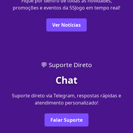
Fique por dentro de todas as novidades,
promoções e eventos da 55Jogo em tempo real!
Ver Notícias
💬 Suporte Direto
Chat
Suporte direto via Telegram, respostas rápidas e
atendimento personalizado!
Falar Suporte