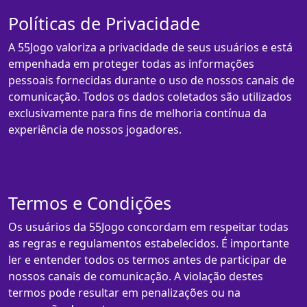
Políticas de Privacidade
A 55Jogo valoriza a privacidade de seus usuários e está
empenhada em proteger todas as informações
pessoais fornecidas durante o uso de nossos canais de
comunicação. Todos os dados coletados são utilizados
exclusivamente para fins de melhoria contínua da
experiência de nossos jogadores.
Termos e Condições
Os usuários da 55Jogo concordam em respeitar todas
as regras e regulamentos estabelecidos. É importante
ler e entender todos os termos antes de participar de
nossos canais de comunicação. A violação destes
termos pode resultar em penalizações ou na