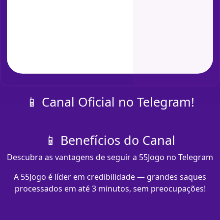
📱 Canal Oficial no Telegram!
📱 Benefícios do Canal
Descubra as vantagens de seguir a 55Jogo no Telegram
A 55Jogo é líder em credibilidade — grandes saques
processados em até 3 minutos, sem preocupações!