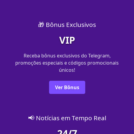
🎁 Bônus Exclusivos
VIP
Receba bônus exclusivos do Telegram,
promoções especiais e códigos promocionais
únicos!
Ver Bônus
📢 Notícias em Tempo Real
24/7