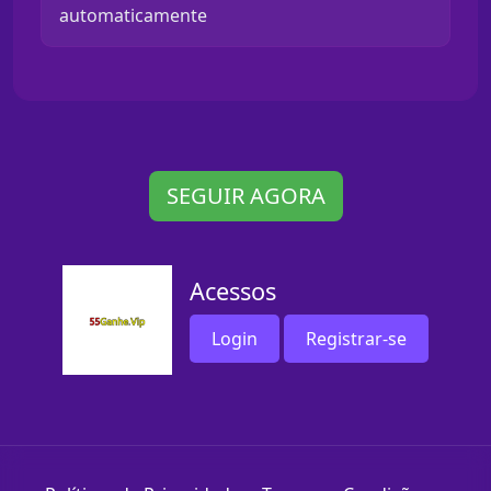
automaticamente
SEGUIR AGORA
Acessos
Login
Registrar-se