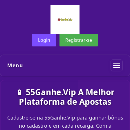
Login
Registrar-se
Menu
📱 55Ganhe.Vip A Melhor
Plataforma de Apostas
Cadastre-se na 55Ganhe.Vip para ganhar bônus
no cadastro e em cada recarga. Com a