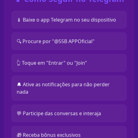
📱 Baixe o app Telegram no seu dispositivo
🔍 Procure por "@55B APPOficial"
👆 Toque em "Entrar" ou "Join"
🔔 Ative as notificações para não perder
nada
💬 Participe das conversas e interaja
🎁 Receba bônus exclusivos