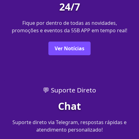
24/7
Fique por dentro de todas as novidades,
promoções e eventos da 55B APP em tempo real!
Ver Notícias
💬 Suporte Direto
Chat
Suporte direto via Telegram, respostas rápidas e
atendimento personalizado!