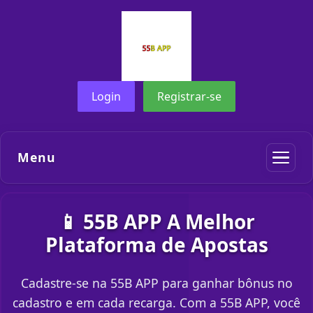
Login
Registrar-se
Menu
📱 55B APP A Melhor
Plataforma de Apostas
Cadastre-se na 55B APP para ganhar bônus no
cadastro e em cada recarga. Com a 55B APP, você