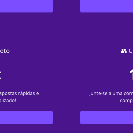
reto
👥 
t
espostas rápidas e
Junte-se a uma com
lizado!
compa
e