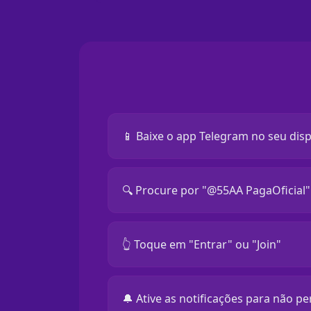
📱 Baixe o app Telegram no seu disp
🔍 Procure por "@55AA PagaOficial"
👆 Toque em "Entrar" ou "Join"
🔔 Ative as notificações para não p