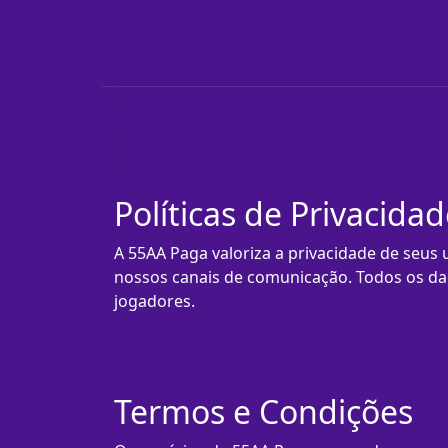
Políticas de Privacida
A 55AA Paga valoriza a privacidade de seus
nossos canais de comunicação. Todos os dad
jogadores.
Termos e Condições