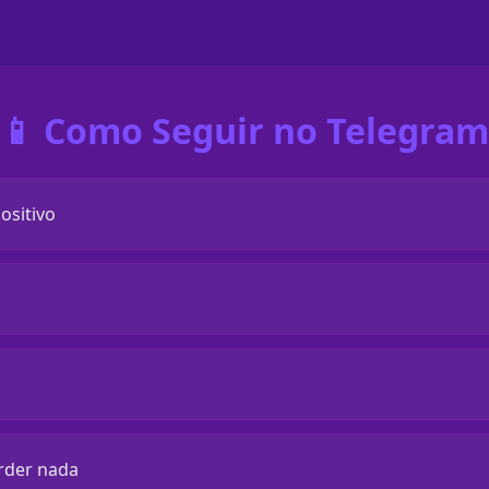
📱 Como Seguir no Telegram
ositivo
erder nada