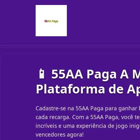
📱 55AA Paga A 
Plataforma de A
Cadastre-se na 55AA Paga para ganhar 
cada recarga. Com a 55AA Paga, você t
incríveis e uma experiência de jogo inig
vencedores agora!