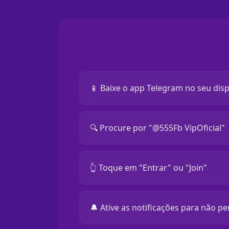
📱 Baixe o app Telegram no seu disp
🔍 Procure por "@555Fb VipOficial"
👆 Toque em "Entrar" ou "Join"
🔔 Ative as notificações para não p