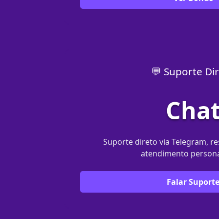
💬 Suporte Di
Cha
Suporte direto via Telegram, r
atendimento persona
Falar Suport